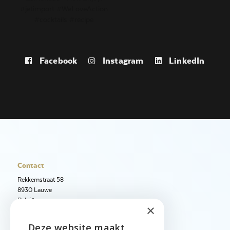
Facebook
Instagram
LinkedIn
Contact
Rekkemstraat 58
8930 Lauwe
België
×
+32 56 50 97 40
Deze website maakt