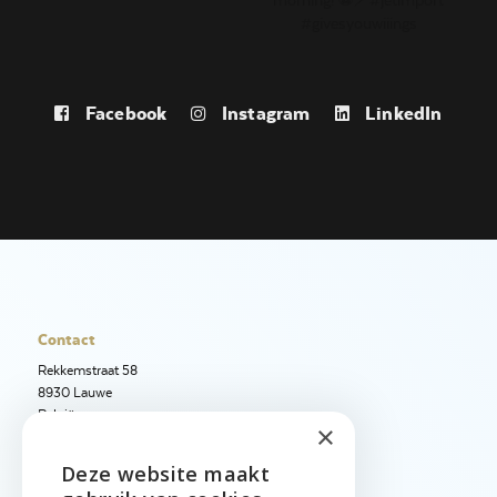
Facebook
Instagram
LinkedIn
Contact
Rekkemstraat 58
8930 Lauwe
België
×
+32 56 50 97 40
Deze website maakt
+32 56 50 12 95
ENGLISH