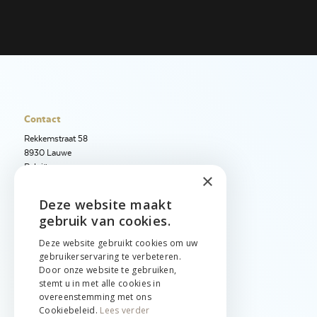
Contact
Rekkemstraat 58
8930 Lauwe
België
×
+32 56 50 97 40
Deze website maakt
ENGLISH
+32 56 50 12 95
gebruik van cookies.
info@jetimport.be
NEDERLANDS
Deze website gebruikt cookies om uw
gebruikerservaring te verbeteren.
FRANÇAIS
Taal
Door onze website te gebruiken,
stemt u in met alle cookies in
English
overeenstemming met ons
Nederlands
Cookiebeleid.
Lees verder
Français