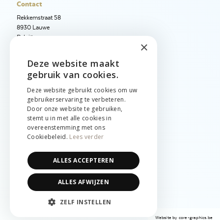
Contact
Rekkemstraat 58
8930 Lauwe
België
×
+32 56 50 97 40
Deze website maakt
ENGLISH
+32 56 50 12 95
gebruik van cookies.
info@jetimport.be
NEDERLANDS
Deze website gebruikt cookies om uw
gebruikerservaring te verbeteren.
FRANÇAIS
Taal
Door onze website te gebruiken,
stemt u in met alle cookies in
English
overeenstemming met ons
Nederlands
Cookiebeleid.
Lees verder
Français
Juridisch
ALLES ACCEPTEREN
Cookies & privacy
ALLES AFWIJZEN
Algemene voorwaarden
ZELF INSTELLEN
Website by
core-graphics.be