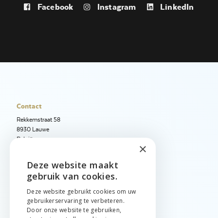
Facebook
Instagram
LinkedIn
Contact
Rekkemstraat 58
8930 Lauwe
België
×
+32 56 50 97 40
Deze website maakt
ENGLISH
+32 56 50 12 95
gebruik van cookies.
info@jetimport.be
NEDERLANDS
Deze website gebruikt cookies om uw
gebruikerservaring te verbeteren.
FRANÇAIS
Taal
Door onze website te gebruiken,