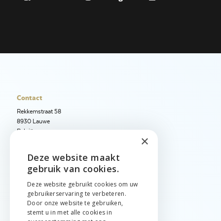
Contact
Rekkemstraat 58
8930 Lauwe
België
×
+32 56 50 97 40
Deze website maakt
ENGLISH
+32 56 50 12 95
gebruik van cookies.
info@jetimport.be
NEDERLANDS
Deze website gebruikt cookies om uw
gebruikerservaring te verbeteren.
FRANÇAIS
Taal
Door onze website te gebruiken,
stemt u in met alle cookies in
English