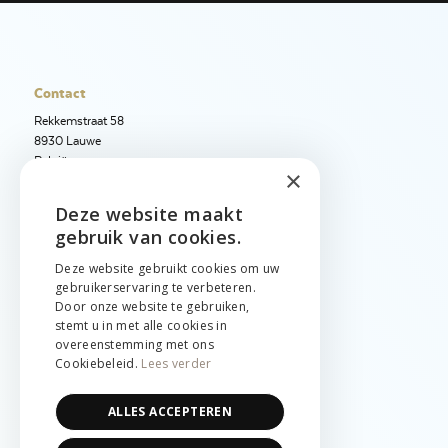
Contact
Rekkemstraat 58
8930 Lauwe
België
×
+32 56 50 97 40
Deze website maakt
ENGLISH
+32 56 50 12 95
gebruik van cookies.
info@jetimport.be
NEDERLANDS
Deze website gebruikt cookies om uw
gebruikerservaring te verbeteren.
FRANÇAIS
Taal
Door onze website te gebruiken,
stemt u in met alle cookies in
English
overeenstemming met ons
Nederlands
Cookiebeleid.
Lees verder
Français
Juridisch
ALLES ACCEPTEREN
Cookies & privacy