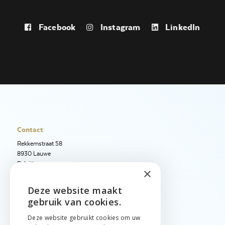
Facebook
Instagram
LinkedIn
Contact
Rekkemstraat 58
8930 Lauwe
België
×
+32 56 50 97 40
Deze website maakt
ENGLISH
+32 56 50 12 95
gebruik van cookies.
info@jetimport.be
NEDERLANDS
Deze website gebruikt cookies om uw