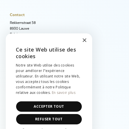
Contact
Rekkemstraat 58
8930 Lauwe
Belgique
×
+32 56 50 97 40
Ce site Web utilise des
ENGLISH
+32 56 50 12 95
cookies
info@jetimport.be
NEDERLANDS
Notre site Web utilise des cookies
pour améliorer l"expérience
FRANÇAIS
Langue
utilisateur. En utilisant notre site Web,
vous acceptez tous les cookies
English
conformément à notre Politique
Nederlands
relative aux cookies.
En savoir plus
Français
Légal
ACCEPTER TOUT
Cookies & vie privée
REFUSER TOUT
Conditions générales