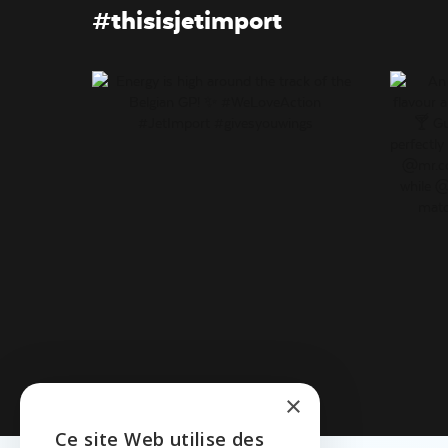
#thisisjetimport
×
Ce site Web utilise des
ENGLISH