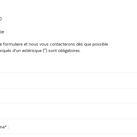
0
5
be
re formulaire et nous vous contacterons dès que possible.
ués d’un astérisque (*) sont obligatoires.
ne* :