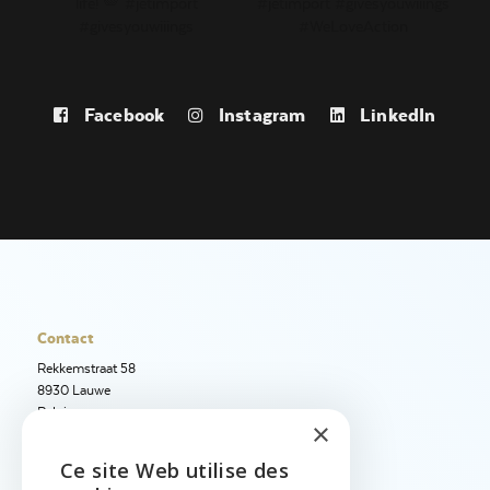
Facebook
Instagram
LinkedIn
Contact
Rekkemstraat 58
8930 Lauwe
Belgique
×
+32 56 50 97 40
Ce site Web utilise des
+32 56 50 12 95
ENGLISH