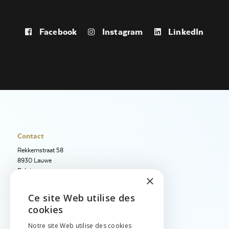
Facebook
Instagram
LinkedIn
Contact
Rekkemstraat 58
8930 Lauwe
Belgique
×
+32 56 50 97 40
Ce site Web utilise des
+32 56 50 12 95
ENGLISH
cookies
info@jetimport.be
NEDERLANDS
Notre site Web utilise des cookies