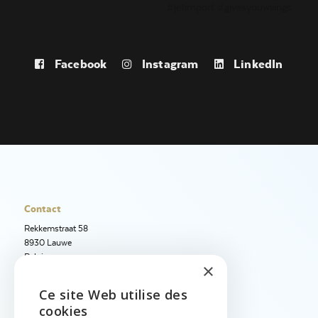
Facebook
Instagram
LinkedIn
Contact
Rekkemstraat 58
8930 Lauwe
Belgique
×
+32 56 50 97 40
Ce site Web utilise des
ENGLISH
+32 56 50 12 95
cookies
info@jetimport.be