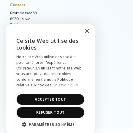
Contact
Rekkemstraat 58
8930 Lauwe
Belgique
×
+32 56 50 97 40
Ce site Web utilise des
ENGLISH
+32 56 50 12 95
cookies
info@jetimport.be
NEDERLANDS
Notre site Web utilise des cookies
pour améliorer l"expérience
FRANÇAIS
Langue
utilisateur. En utilisant notre site Web,
vous acceptez tous les cookies
English
conformément à notre Politique
Nederlands
relative aux cookies.
En savoir plus
Français
Légal
ACCEPTER TOUT
Cookies & vie privée
REFUSER TOUT
Conditions générales
PARAMÉTRER SOI-MÊME